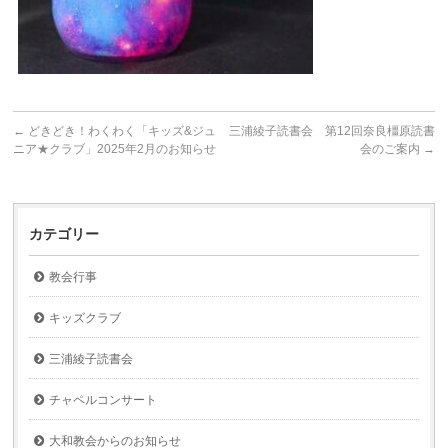
←
どきどき！わくわく「キッズ&ジュ
三浦綾子読書会 第12回奈良橿原読書
ニア★クラブ」2025年2月のお知らせ
会のご案内
→
カテゴリー
教会行事
キッズクラブ
三浦綾子読書会
チャペルコンサート
大和教会からのお知らせ